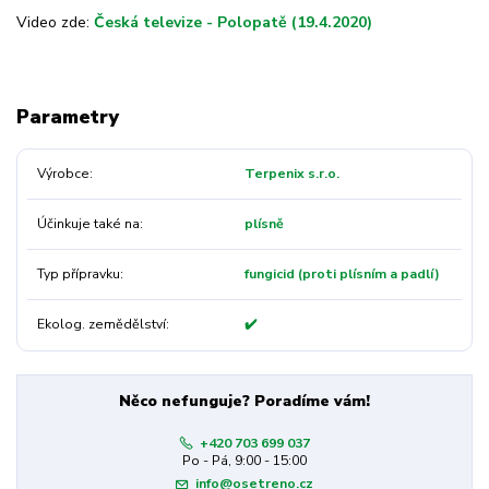
Video zde:
Česká televize - Polopatě (19.4.2020)
Parametry
Výrobce
Terpenix s.r.o.
Účinkuje také na
plísně
Typ přípravku
fungicid (proti plísním a padlí)
Ekolog. zemědělství
✔️
Něco nefunguje? Poradíme vám!
+420 703 699 037
Po - Pá, 9:00 - 15:00
info@osetreno.cz