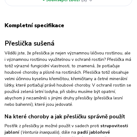
Kompletní specifikace
Přeslička sušená
Věděli jste, že přeslička je nejen významnou léčivou rostlinou, ale
i významnou rostlinou využitelnou v ochraně rostlin? Přeslička má
totiž výrazné fungicidní vlastnosti, to znamená, že potlačuje
houbové choroby a plísně na rostlinách. Přeslička totiž obsahuje
velmi účinnou kyselinu křemičitou, křemičitany a četné minerální
látky, které potlačují právě houbové choroby. V ochraně rostlin se
používá zelená letní lodyha, při sběru musíme být opatrní,
abychom ji nezaměnili s jinými druhy přesličky (přeslička lesní
nebo bahenní), které jsou jedovaté.
Na které choroby a jak přesličku správně použít
Postřik z přesličky je možné použít v sadech proti
strupovitosti
jabloní
(
Venturia inaequalis
), dále na
padlí jabloňové