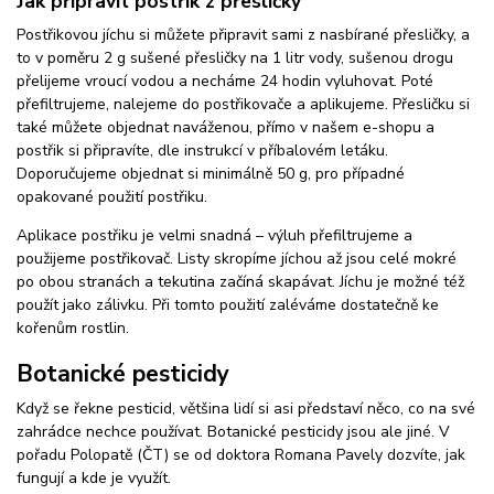
Jak připravit postřik z přesličky
Postřikovou jíchu si můžete připravit sami z nasbírané přesličky, a
to v poměru 2 g sušené přesličky na 1 litr vody, sušenou drogu
přelijeme vroucí vodou a necháme 24 hodin vyluhovat. Poté
přefiltrujeme, nalejeme do postřikovače a aplikujeme. Přesličku si
také můžete objednat naváženou, přímo v našem e-shopu a
postřik si připravíte, dle instrukcí v příbalovém letáku.
Doporučujeme objednat si minimálně 50 g, pro případné
opakované použití postřiku.
Aplikace postřiku je velmi snadná – výluh přefiltrujeme a
použijeme postřikovač. Listy skropíme jíchou až jsou celé mokré
po obou stranách a tekutina začíná skapávat. Jíchu je možné též
použít jako zálivku. Při tomto použití zaléváme dostatečně ke
kořenům rostlin.
Botanické pesticidy
Když se řekne pesticid, většina lidí si asi představí něco, co na své
zahrádce nechce používat. Botanické pesticidy jsou ale jiné. V
pořadu Polopatě (ČT) se od doktora Romana Pavely dozvíte, jak
fungují a kde je využít.