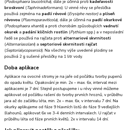
(
Podosphaera leucotricha
), dále je účinná proti
kadeřavosti
broskvoní
(
Taphrina
deformans
). U vinné révy se přeslička
používá zejména na
padlí révové
(
Erysiphe nestor)
a
plíseň
révovou
(
Plasmopara
viticola
), dále je účinná na
padlí okurkové
(
Podosphaera xhantii
) a proti chorobám způsobujících
vadnutí
okurek
a
padání klíčních rostlin
(
Pythium
spp.) a v neposlední
řadě se používá na rajčata proti
alternariové skvrnitosti
(
Alternaria
solani
) a
septoriové skvrnitosti rajčat
(
Septoria
lycopsersici
). Na všechny výše uvedené plodiny se
používá 2 g sušené přesličky na 1 litr vody.
Doba aplikace
Aplikace na ovocné stromy je na jaře od počátku tvorby pupenů
do opadu květu. Opakování je min. 2x – max. 6x, interval mezi
aplikacemi je 7 dní. Stejně postupujeme i u révy vinné můžeme
aplikovat od počátku rašení do tvorby prvních hroznů, v průběhu
jara až do začátku léta, min. 2x – max. 6x, v intervalu 7 dní. Na
okurky aplikujeme od fáze 9 hlavních listů do fáze 9 vedlejších
šlahounů, aplikovat 6x ve 3-4 denních intervalech. U rajčat v
průběhu léta od fáze prvních květů, 2x v intervalu 14 dní.