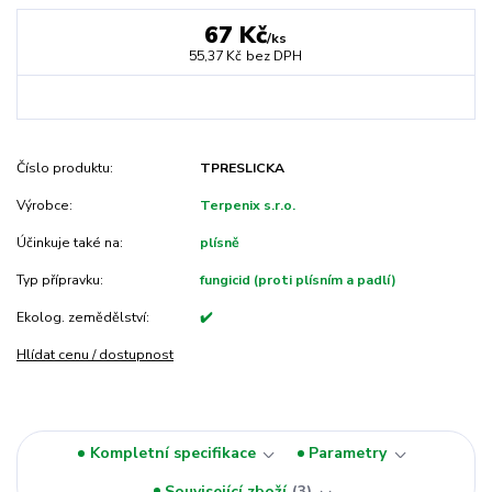
67 Kč
/
ks
55,37 Kč
bez DPH
Číslo produktu:
TPRESLICKA
Výrobce:
Terpenix s.r.o.
Účinkuje také na:
plísně
Typ přípravku:
fungicid (proti plísním a padlí)
Ekolog. zemědělství:
✔️
Hlídat cenu / dostupnost
Kompletní specifikace
Parametry
Související zboží
3