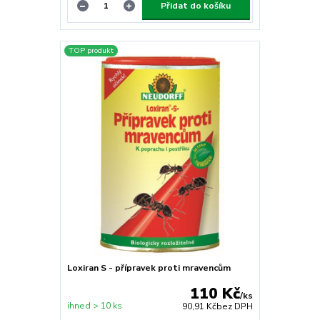
Přidat do košíku
TOP produkt
Loxiran S - přípravek proti mravencům
110 Kč
/
ks
ihned > 10 ks
90,91 Kč
bez DPH