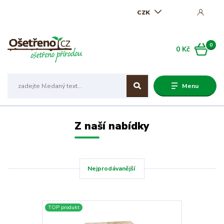
CZK
0
0 Kč
Menu
Z naší nabídky
Nejprodávanější
TOP produkt