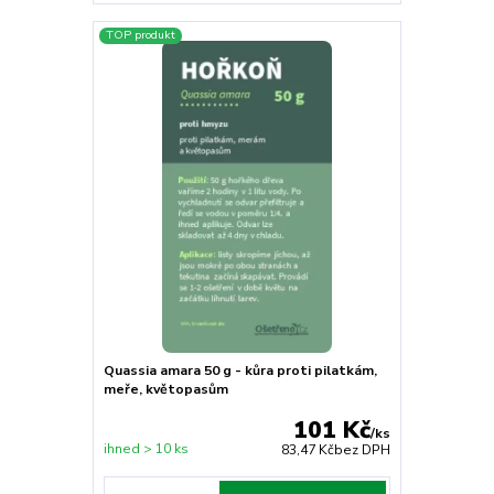
TOP produkt
Quassia amara 50 g - kůra proti pilatkám,
meře, květopasům
101 Kč
/
ks
ihned > 10 ks
83,47 Kč
bez DPH