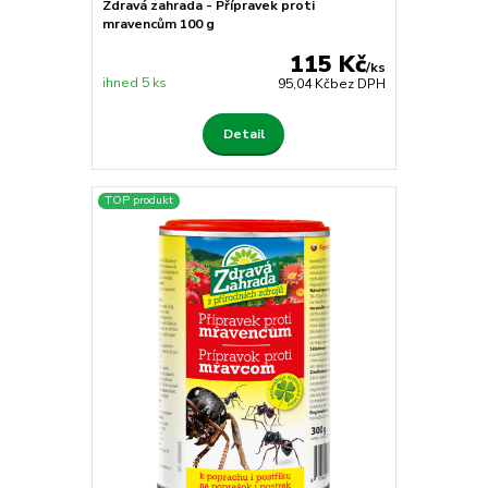
Zdravá zahrada - Přípravek proti
mravencům 100 g
115 Kč
/
ks
ihned 5 ks
95,04 Kč
bez DPH
Detail
TOP produkt