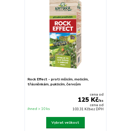
Rock Effect - proti mšicím, molicím,
třásněnkám, puklicím, červcům
cena od
125 Kč
/
ks
cena od
ihned > 10 ks
103,31 Kč
bez DPH
Vybrat velikost