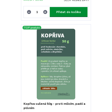
Přidat do košíku
TOP produkt
Kopřiva sušená 50g - proti mšicím, padlí a
plísním