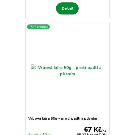
Detail
TOP produkt
Vrbová kůra 50g - proti padlí a plísním
67 Kč
/
ks
ihned > 10 ks
55,37 Kč
bez DPH