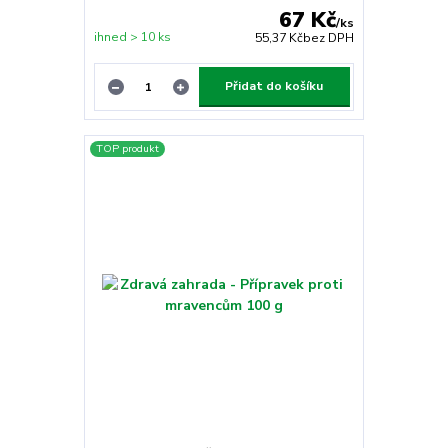
67 Kč
/
ks
ihned > 10 ks
55,37 Kč
bez DPH
Přidat do košíku
TOP produkt