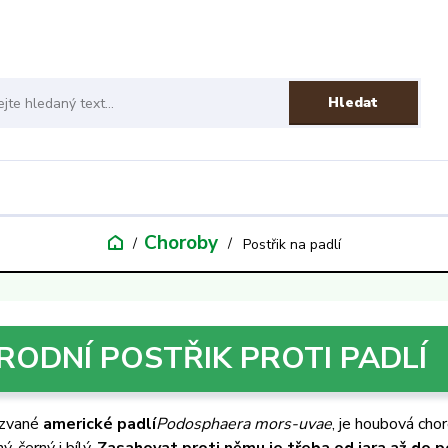
Hledat
Choroby
Postřik na padlí
RODNÍ POSTŘIK PROTI PADLÍ
kzvané
americké padlí
Podosphaera mors-uvae
, je houbová cho