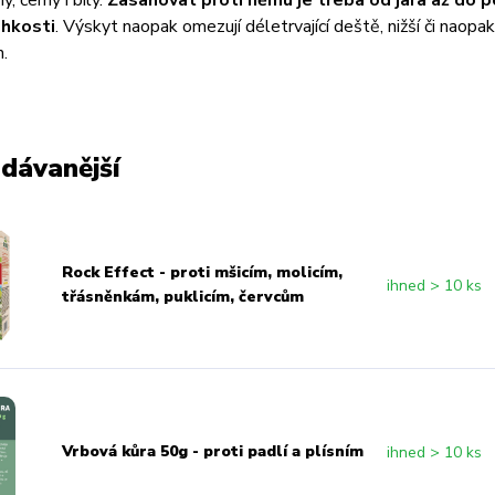
ý, černý i bílý.
Zasahovat proti němu je třeba od jara až do 
lhkosti
. Výskyt naopak omezují déletrvající deště, nižší či naopa
h.
dávanější
Rock Effect - proti mšicím, molicím,
ihned > 10 ks
třásněnkám, puklicím, červcům
Vrbová kůra 50g - proti padlí a plísním
ihned > 10 ks