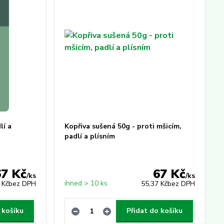
lí a
Kopřiva sušená 50g - proti mšicím,
padlí a plísním
67 Kč
67 Kč
/
ks
/
ks
ihned > 10 ks
 Kč
bez DPH
55,37 Kč
bez DPH
 košíku
Přidat do košíku