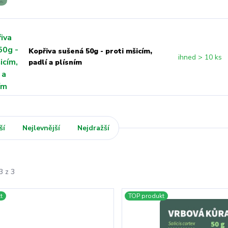
Kopřiva sušená 50g - proti mšicím,
ihned > 10 ks
padlí a plísním
ší
Nejlevnější
Nejdražší
3 z 3
t
TOP produkt