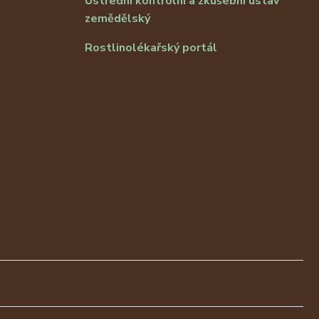
Ústřední kontrolní a zkušební ústav
zemědělský
Rostlinolékařský portál