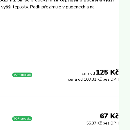
podzimu
. Síří se především
za teplejšího počasí a vyšší
k vyšší teploty. Padlí přezimuje v pupenech a na
125 Kč
cena od
TOP produkt
cena od
103,31 Kč bez DPH
67 Kč
TOP produkt
55,37 Kč bez DPH