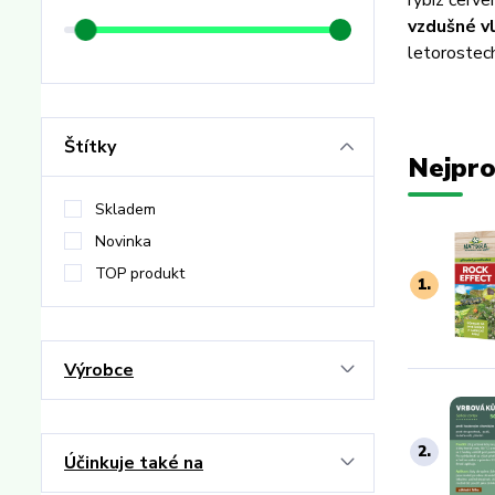
rybíz červen
vzdušné v
letorostec
Štítky
Nejpro
Skladem
Novinka
TOP produkt
1.
Výrobce
2.
Účinkuje také na