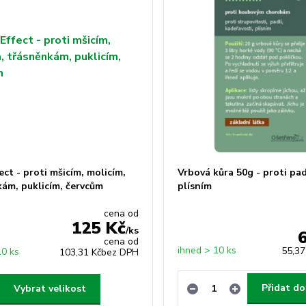
ect - proti mšicím, molicím,
Vrbová kůra 50g - proti pad
kám, puklicím, červcům
plísním
cena od
125 Kč
/
ks
cena od
ihned > 10 ks
55,37
10 ks
103,31 Kč
bez DPH
Přidat do
Vybrat velikost