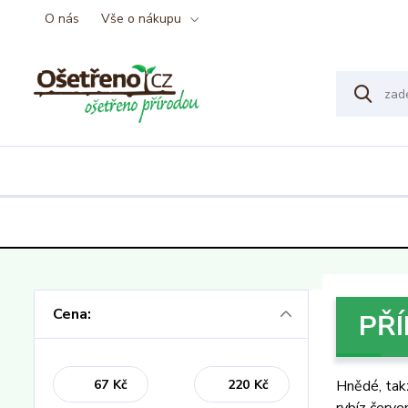
O nás
Vše o nákupu
Cena:
PŘÍ
Kč
Kč
Hnědé, ta